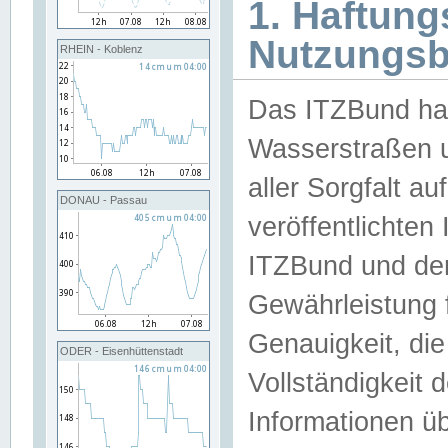
1. Haftun
Nutzungs
RHEIN - Koblenz
Das ITZBund han
Wasserstraßen u
aller Sorgfalt au
DONAU - Passau
veröffentlichte
ITZBund und de
Gewährleistung fü
Genauigkeit, die 
ODER - Eisenhüttenstadt
Vollständigkeit
Informationen 