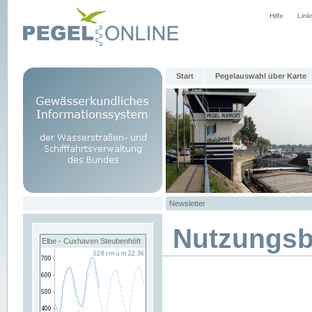
Hilfe
Link
Start
Pegelauswahl über Karte
Newsletter
Nutzungs
Elbe - Cuxhaven Steubenhöft