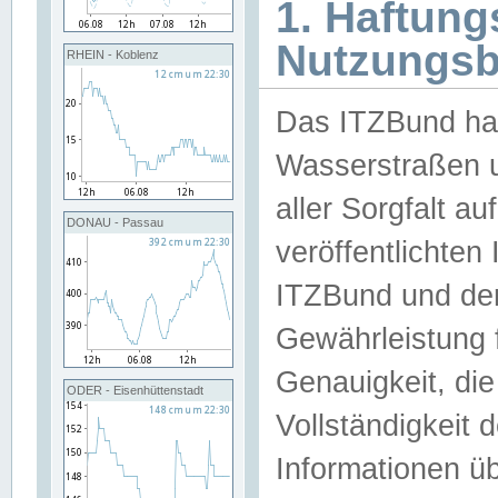
1. Haftun
Nutzungs
RHEIN - Koblenz
Das ITZBund han
Wasserstraßen u
aller Sorgfalt au
DONAU - Passau
veröffentlichte
ITZBund und de
Gewährleistung fü
Genauigkeit, die 
ODER - Eisenhüttenstadt
Vollständigkeit
Informationen 