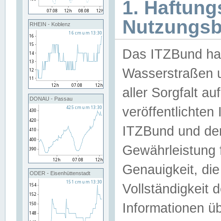
1. Haftun
Nutzungs
RHEIN - Koblenz
Das ITZBund han
Wasserstraßen u
aller Sorgfalt au
DONAU - Passau
veröffentlichte
ITZBund und de
Gewährleistung fü
Genauigkeit, die 
ODER - Eisenhüttenstadt
Vollständigkeit
Informationen 