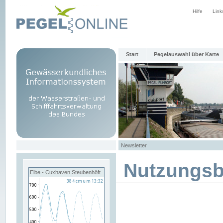
Hilfe
Link
Start
Pegelauswahl über Karte
Newsletter
Nutzungs
Elbe - Cuxhaven Steubenhöft