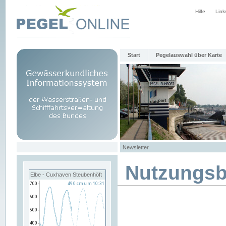
Hilfe
Link
Start
Pegelauswahl über Karte
Newsletter
Nutzungs
Elbe - Cuxhaven Steubenhöft