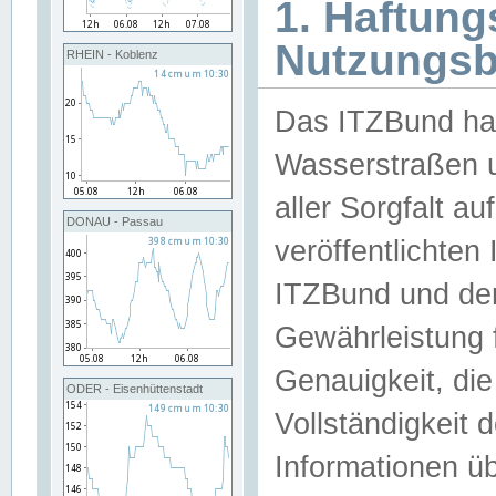
1. Haftun
Nutzungs
RHEIN - Koblenz
Das ITZBund han
Wasserstraßen u
aller Sorgfalt au
DONAU - Passau
veröffentlichte
ITZBund und de
Gewährleistung fü
Genauigkeit, die 
ODER - Eisenhüttenstadt
Vollständigkeit
Informationen 