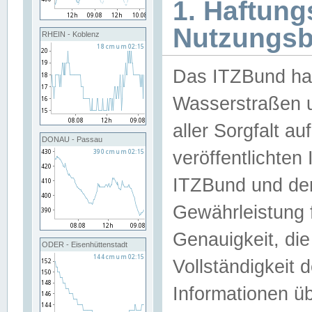
1. Haftun
Nutzungs
RHEIN - Koblenz
Das ITZBund han
Wasserstraßen u
aller Sorgfalt au
DONAU - Passau
veröffentlichte
ITZBund und de
Gewährleistung fü
Genauigkeit, die 
ODER - Eisenhüttenstadt
Vollständigkeit
Informationen 