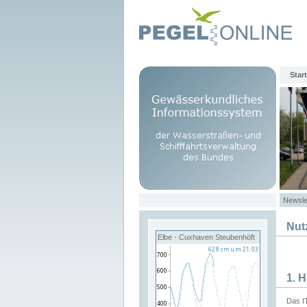
Start
Newsle
Nut
Elbe - Cuxhaven Steubenhöft
1. 
Das I