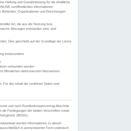
e Haftung und Gewährleistung für die inhaltliche
ELONLINE veröffentlichten Informationen
n Behörden, Organisationen und Einrichtungen
ieller Art, die aus der Nutzung bzw.
hnische Störungen entstanden sind, sind
rden. Dies geschieht auf der Grundlage der Lizenz
zung insbesondere
n
ätzen verbunden werden
ht öffentlichen elektronischen Netzwerken
n. Für den Inhalt der verlinkten Seiten sind
ienste und nach Rundfunkstaatsvertrag Abschnitt
 die Festlegungen der beiden Vorschriften sowie
hutzgesetz (BDSG).
endownload werden Informationen zu diesen
usschließlich in anonymisierter Form statistisch