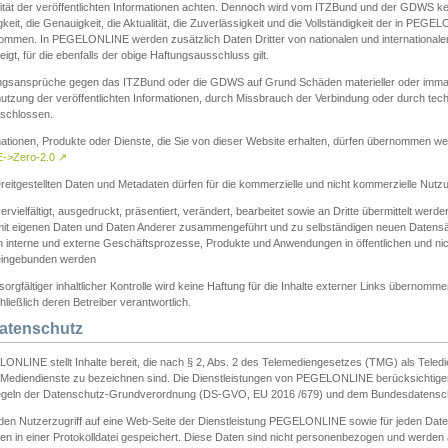
ität der veröffentlichten Informationen achten. Dennoch wird vom ITZBund und der GDWS kein
gkeit, die Genauigkeit, die Aktualität, die Zuverlässigkeit und die Vollständigkeit der in PEG
ommen. In PEGELONLINE werden zusätzlich Daten Dritter von nationalen und internationale
igt, für die ebenfalls der obige Haftungsausschluss gilt.
ngsansprüche gegen das ITZBund oder die GDWS auf Grund Schäden materieller oder immater
utzung der veröffentlichten Informationen, durch Missbrauch der Verbindung oder durch tec
schlossen.
mationen, Produkte oder Dienste, die Sie von dieser Website erhalten, dürfen übernommen we
->Zero-2.0
↗
reitgestellten Daten und Metadaten dürfen für die kommerzielle und nicht kommerzielle Nut
ervielfältigt, ausgedruckt, präsentiert, verändert, bearbeitet sowie an Dritte übermittelt werde
mit eigenen Daten und Daten Anderer zusammengeführt und zu selbständigen neuen Datens
in interne und externe Geschäftsprozesse, Produkte und Anwendungen in öffentlichen und nic
eingebunden werden
sorgfältiger inhaltlicher Kontrolle wird keine Haftung für die Inhalte externer Links übernomme
ließlich deren Betreiber verantwortlich.
Datenschutz
ONLINE stellt Inhalte bereit, die nach § 2, Abs. 2 des Telemediengesetzes (TMG) als Teled
s Mediendienste zu bezeichnen sind. Die Dienstleistungen von PEGELONLINE berücksichtigen
egeln der Datenschutz-Grundverordnung (DS-GVO, EU 2016 /679) und dem Bundesdatensc
eden Nutzerzugriff auf eine Web-Seite der Dienstleistung PEGELONLINE sowie für jeden Dat
en in einer Protokolldatei gespeichert. Diese Daten sind nicht personenbezogen und werden a