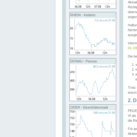
Aktual
Richti
übern
RHEIN - Koblenz
angeze
Haftu
Nichtn
ausge
Infor
DL-DE
Die be
DONAU - Passau
v
Trotz 
aussch
2. 
ODER - Eisenhüttenstadt
PEGEL
VI al
die R
Für j
Aktion