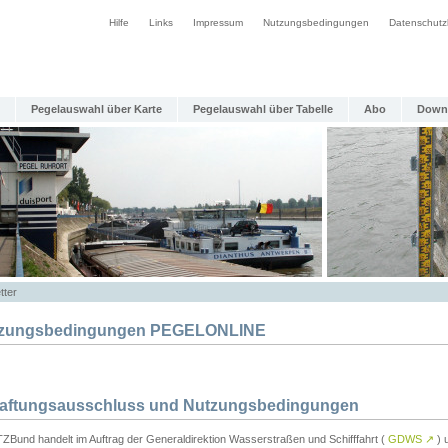
Hilfe
Links
Impressum
Nutzungsbedingungen
Datenschutz
Pegelauswahl über Karte
Pegelauswahl über Tabelle
Abo
Down
tter
zungsbedingungen PEGELONLINE
Haftungsausschluss und Nutzungsbedingungen
TZBund handelt im Auftrag der Generaldirektion Wasserstraßen und Schifffahrt (
GDWS
↗
) u