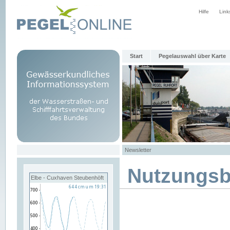
Hilfe
Link
Start
Pegelauswahl über Karte
Newsletter
Nutzungs
Elbe - Cuxhaven Steubenhöft