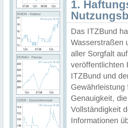
1. Haftun
Nutzungs
RHEIN - Koblenz
Das ITZBund han
Wasserstraßen u
aller Sorgfalt au
DONAU - Passau
veröffentlichte
ITZBund und de
Gewährleistung fü
Genauigkeit, die 
ODER - Eisenhüttenstadt
Vollständigkeit
Informationen 