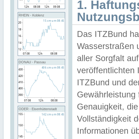
1. Haftun
Nutzungs
RHEIN - Koblenz
Das ITZBund han
Wasserstraßen u
aller Sorgfalt au
DONAU - Passau
veröffentlichte
ITZBund und de
Gewährleistung fü
Genauigkeit, die 
ODER - Eisenhüttenstadt
Vollständigkeit
Informationen 