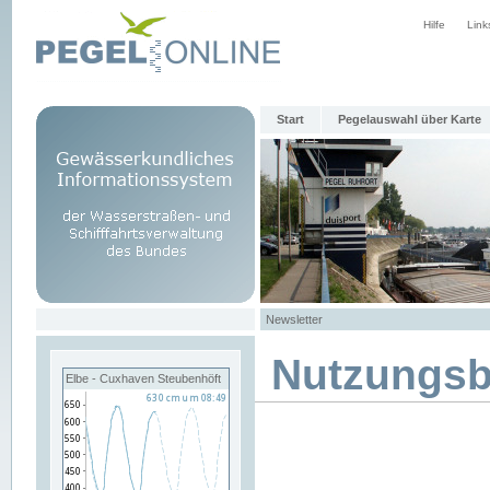
Hilfe
Link
Start
Pegelauswahl über Karte
Newsletter
Nutzungs
Elbe - Cuxhaven Steubenhöft