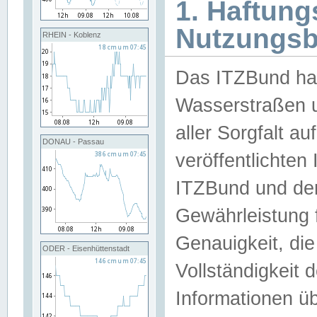
1. Haftun
Nutzungs
RHEIN - Koblenz
Das ITZBund han
Wasserstraßen u
aller Sorgfalt au
DONAU - Passau
veröffentlichte
ITZBund und de
Gewährleistung fü
Genauigkeit, die 
ODER - Eisenhüttenstadt
Vollständigkeit
Informationen 