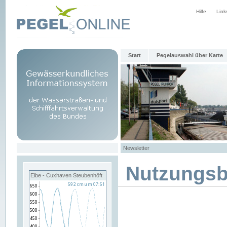
Hilfe
Link
Start
Pegelauswahl über Karte
Newsletter
Nutzungs
Elbe - Cuxhaven Steubenhöft