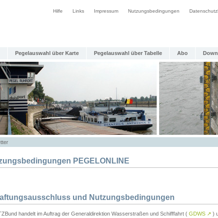
Hilfe
Links
Impressum
Nutzungsbedingungen
Datenschutz
Pegelauswahl über Karte
Pegelauswahl über Tabelle
Abo
Down
tter
zungsbedingungen PEGELONLINE
Haftungsausschluss und Nutzungsbedingungen
TZBund handelt im Auftrag der Generaldirektion Wasserstraßen und Schifffahrt (
GDWS
↗
) u