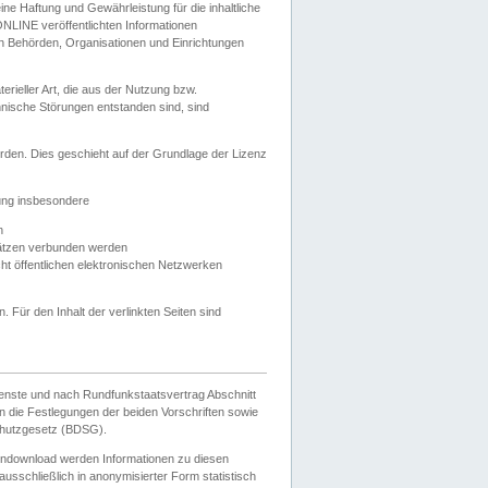
e Haftung und Gewährleistung für die inhaltliche
ELONLINE veröffentlichten Informationen
n Behörden, Organisationen und Einrichtungen
ieller Art, die aus der Nutzung bzw.
hnische Störungen entstanden sind, sind
rden. Dies geschieht auf der Grundlage der Lizenz
zung insbesondere
n
ätzen verbunden werden
ht öffentlichen elektronischen Netzwerken
n. Für den Inhalt der verlinkten Seiten sind
ienste und nach Rundfunkstaatsvertrag Abschnitt
 die Festlegungen der beiden Vorschriften sowie
hutzgesetz (BDSG).
endownload werden Informationen zu diesen
usschließlich in anonymisierter Form statistisch