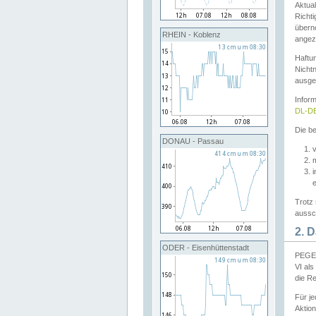
Aktual
Richti
übern
RHEIN - Koblenz
angeze
Haftu
Nichtn
ausge
Infor
DL-DE
Die be
DONAU - Passau
v
Trotz 
aussch
2. 
ODER - Eisenhüttenstadt
PEGEL
VI al
die R
Für j
Aktion