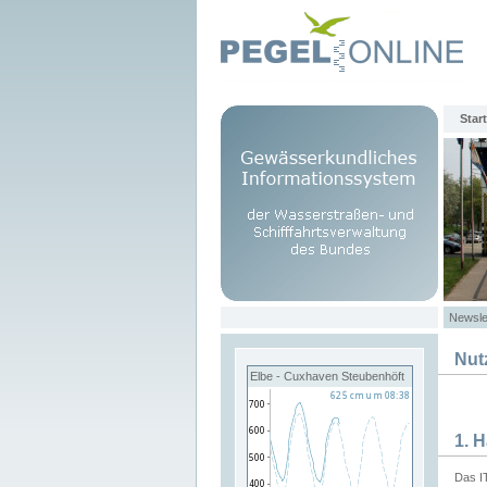
Start
Newsle
Nut
Elbe - Cuxhaven Steubenhöft
1. 
Das I