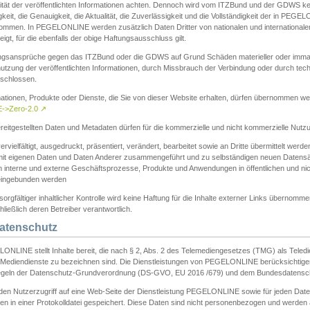
ität der veröffentlichten Informationen achten. Dennoch wird vom ITZBund und der GDWS kein
gkeit, die Genauigkeit, die Aktualität, die Zuverlässigkeit und die Vollständigkeit der in PEG
ommen. In PEGELONLINE werden zusätzlich Daten Dritter von nationalen und internationale
igt, für die ebenfalls der obige Haftungsausschluss gilt.
ngsansprüche gegen das ITZBund oder die GDWS auf Grund Schäden materieller oder immater
utzung der veröffentlichten Informationen, durch Missbrauch der Verbindung oder durch tec
schlossen.
mationen, Produkte oder Dienste, die Sie von dieser Website erhalten, dürfen übernommen we
->Zero-2.0
↗
reitgestellten Daten und Metadaten dürfen für die kommerzielle und nicht kommerzielle Nut
ervielfältigt, ausgedruckt, präsentiert, verändert, bearbeitet sowie an Dritte übermittelt werde
mit eigenen Daten und Daten Anderer zusammengeführt und zu selbständigen neuen Datens
in interne und externe Geschäftsprozesse, Produkte und Anwendungen in öffentlichen und nic
eingebunden werden
sorgfältiger inhaltlicher Kontrolle wird keine Haftung für die Inhalte externer Links übernomme
ließlich deren Betreiber verantwortlich.
Datenschutz
ONLINE stellt Inhalte bereit, die nach § 2, Abs. 2 des Telemediengesetzes (TMG) als Teled
s Mediendienste zu bezeichnen sind. Die Dienstleistungen von PEGELONLINE berücksichtigen
egeln der Datenschutz-Grundverordnung (DS-GVO, EU 2016 /679) und dem Bundesdatensc
eden Nutzerzugriff auf eine Web-Seite der Dienstleistung PEGELONLINE sowie für jeden Dat
en in einer Protokolldatei gespeichert. Diese Daten sind nicht personenbezogen und werden a