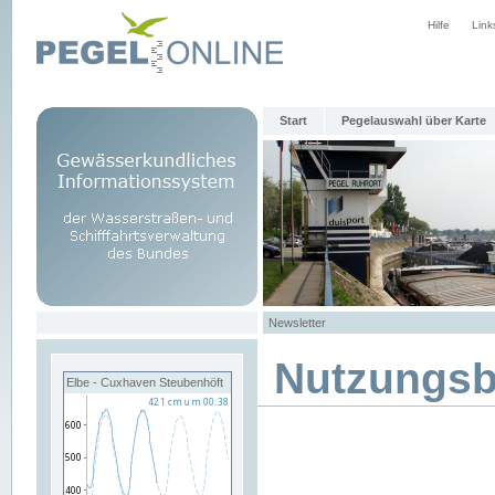
Hilfe
Link
Start
Pegelauswahl über Karte
Newsletter
Nutzungs
Elbe - Cuxhaven Steubenhöft