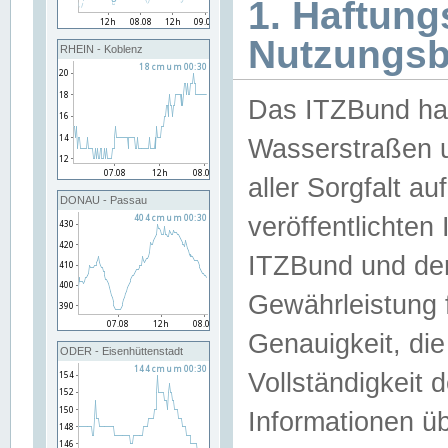
1. Haftun
Nutzungs
RHEIN - Koblenz
Das ITZBund han
Wasserstraßen u
aller Sorgfalt au
DONAU - Passau
veröffentlichte
ITZBund und de
Gewährleistung fü
Genauigkeit, die 
ODER - Eisenhüttenstadt
Vollständigkeit
Informationen 