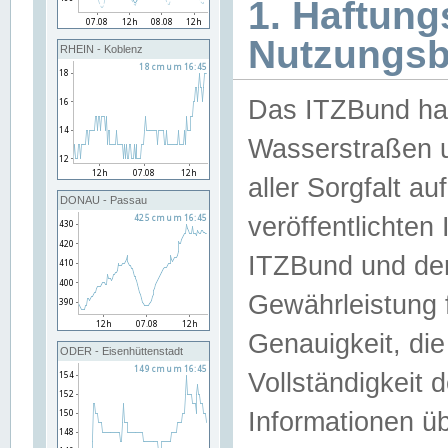
1. Haftun
Nutzungs
RHEIN - Koblenz
Das ITZBund han
Wasserstraßen u
aller Sorgfalt au
DONAU - Passau
veröffentlichte
ITZBund und de
Gewährleistung fü
Genauigkeit, die 
ODER - Eisenhüttenstadt
Vollständigkeit
Informationen 