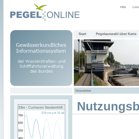
Hilfe
Link
Start
Pegelauswahl über Karte
Newsletter
Nutzungs
Elbe - Cuxhaven Steubenhöft