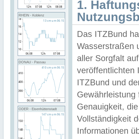
1. Haftun
Nutzungs
RHEIN - Koblenz
Das ITZBund han
Wasserstraßen u
aller Sorgfalt au
DONAU - Passau
veröffentlichte
ITZBund und de
Gewährleistung fü
Genauigkeit, die 
ODER - Eisenhüttenstadt
Vollständigkeit
Informationen 