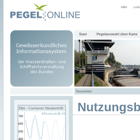
Hilfe
Link
Start
Pegelauswahl über Karte
Newsletter
Nutzungs
Elbe - Cuxhaven Steubenhöft