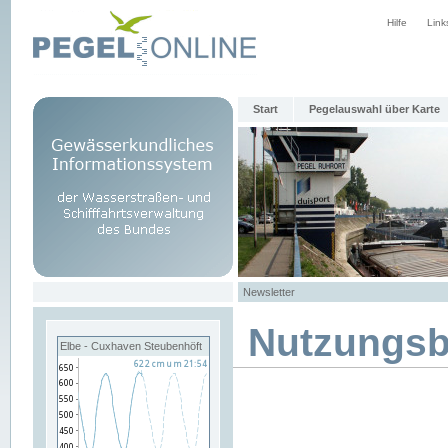
Hilfe
Link
Start
Pegelauswahl über Karte
Newsletter
Nutzungs
Elbe - Cuxhaven Steubenhöft