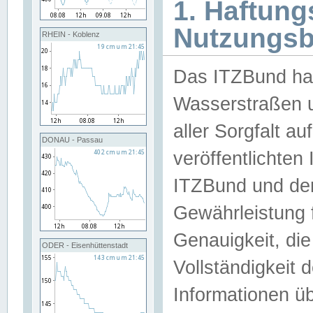
1. Haftun
Nutzungs
RHEIN - Koblenz
Das ITZBund han
Wasserstraßen u
aller Sorgfalt au
DONAU - Passau
veröffentlichte
ITZBund und de
Gewährleistung fü
Genauigkeit, die 
ODER - Eisenhüttenstadt
Vollständigkeit
Informationen 