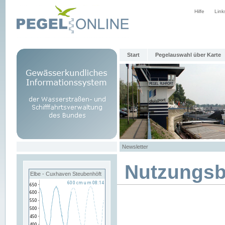
Hilfe
Link
Start
Pegelauswahl über Karte
Newsletter
Nutzungs
Elbe - Cuxhaven Steubenhöft