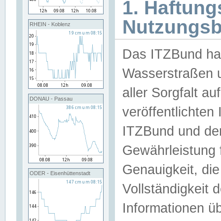
1. Haftun
Nutzungs
RHEIN - Koblenz
Das ITZBund han
Wasserstraßen u
aller Sorgfalt au
DONAU - Passau
veröffentlichte
ITZBund und de
Gewährleistung fü
Genauigkeit, die 
ODER - Eisenhüttenstadt
Vollständigkeit
Informationen 