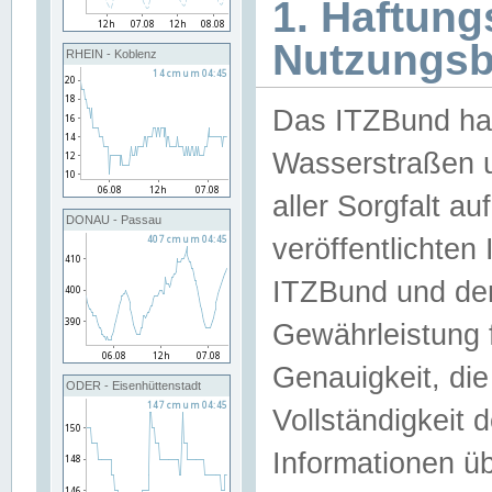
1. Haftun
Nutzungs
RHEIN - Koblenz
Das ITZBund han
Wasserstraßen u
aller Sorgfalt au
DONAU - Passau
veröffentlichte
ITZBund und de
Gewährleistung fü
Genauigkeit, die 
ODER - Eisenhüttenstadt
Vollständigkeit
Informationen 