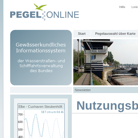
Hilfe
Link
Start
Pegelauswahl über Karte
Newsletter
Nutzungs
Elbe - Cuxhaven Steubenhöft