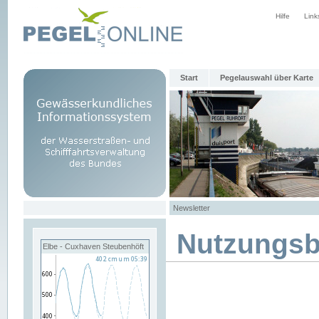
Hilfe
Link
Start
Pegelauswahl über Karte
Newsletter
Nutzungs
Elbe - Cuxhaven Steubenhöft