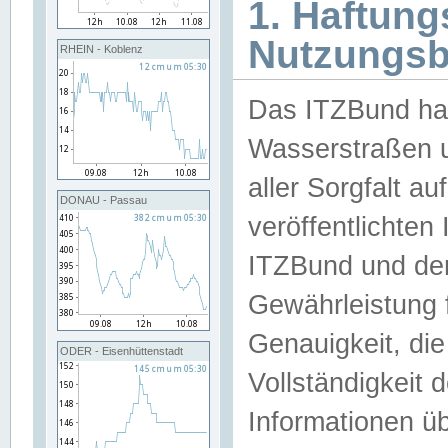
1. Haftun
Nutzungs
RHEIN - Koblenz
Das ITZBund han
Wasserstraßen u
aller Sorgfalt au
DONAU - Passau
veröffentlichte
ITZBund und de
Gewährleistung fü
Genauigkeit, die 
ODER - Eisenhüttenstadt
Vollständigkeit
Informationen 