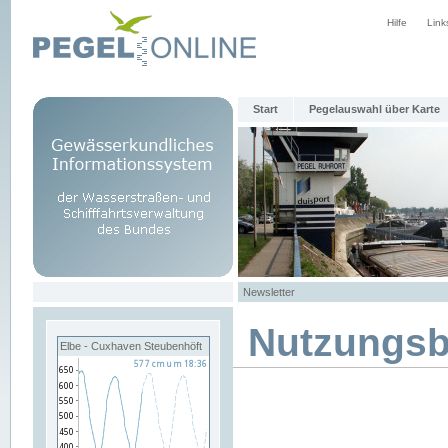
Hilfe
Link
Start
Pegelauswahl über Karte
Newsletter
Nutzungs
Elbe - Cuxhaven Steubenhöft