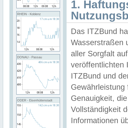
1. Haftun
Nutzungs
RHEIN - Koblenz
Das ITZBund han
Wasserstraßen u
aller Sorgfalt au
DONAU - Passau
veröffentlichte
ITZBund und de
Gewährleistung fü
Genauigkeit, die 
ODER - Eisenhüttenstadt
Vollständigkeit
Informationen 