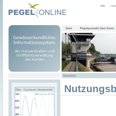
Hilfe
Link
Start
Pegelauswahl über Karte
Newsletter
Nutzungs
Elbe - Cuxhaven Steubenhöft