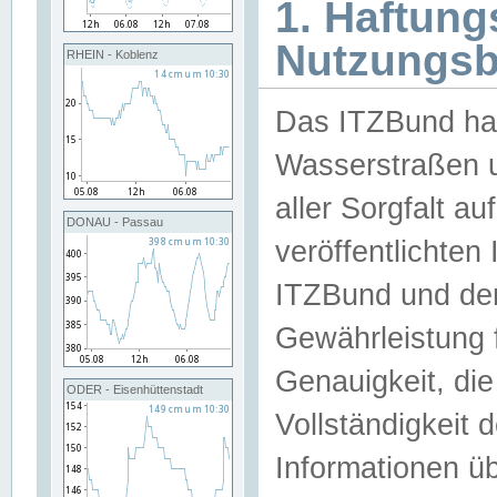
1. Haftun
Nutzungs
RHEIN - Koblenz
Das ITZBund han
Wasserstraßen u
aller Sorgfalt au
DONAU - Passau
veröffentlichte
ITZBund und de
Gewährleistung fü
Genauigkeit, die 
ODER - Eisenhüttenstadt
Vollständigkeit
Informationen 