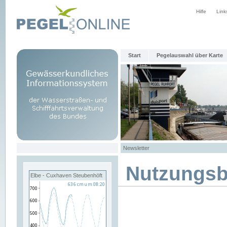
Hilfe
Link
Start
Pegelauswahl über Karte
Newsletter
Nutzungs
Elbe - Cuxhaven Steubenhöft