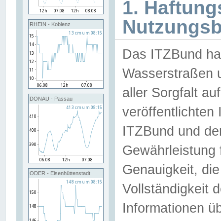
1. Haftun
Nutzungs
RHEIN - Koblenz
Das ITZBund han
Wasserstraßen u
aller Sorgfalt au
DONAU - Passau
veröffentlichte
ITZBund und de
Gewährleistung fü
Genauigkeit, die 
ODER - Eisenhüttenstadt
Vollständigkeit
Informationen 