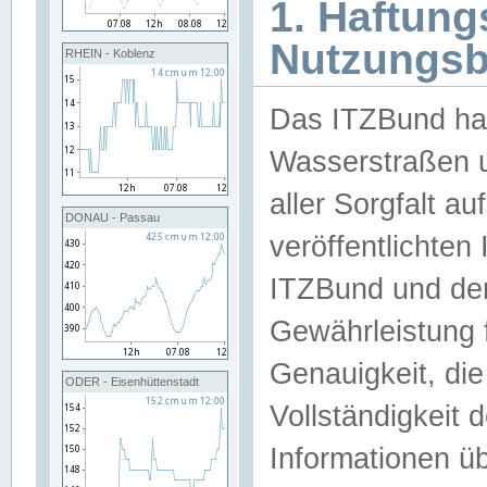
1. Haftun
Nutzungs
RHEIN - Koblenz
Das ITZBund han
Wasserstraßen u
aller Sorgfalt au
DONAU - Passau
veröffentlichte
ITZBund und de
Gewährleistung fü
Genauigkeit, die 
ODER - Eisenhüttenstadt
Vollständigkeit
Informationen 