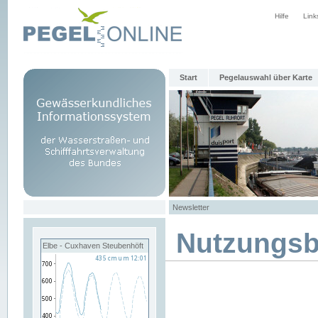
Hilfe
Link
Start
Pegelauswahl über Karte
Newsletter
Nutzungs
Elbe - Cuxhaven Steubenhöft