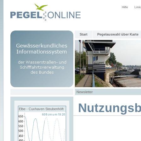
Hilfe
Link
Start
Pegelauswahl über Karte
Newsletter
Nutzungs
Elbe - Cuxhaven Steubenhöft