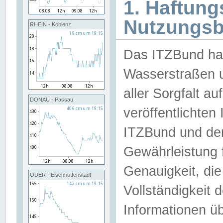
1. Haftun
Nutzungs
RHEIN - Koblenz
Das ITZBund han
Wasserstraßen u
aller Sorgfalt au
DONAU - Passau
veröffentlichte
ITZBund und de
Gewährleistung fü
Genauigkeit, die 
ODER - Eisenhüttenstadt
Vollständigkeit
Informationen 