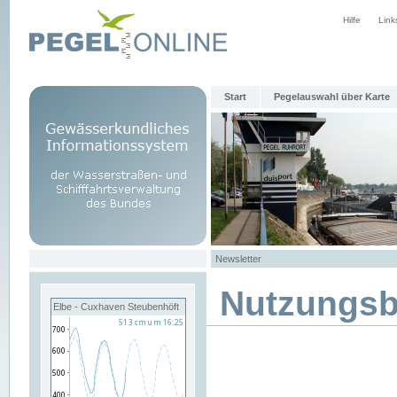
Hilfe
Link
Start
Pegelauswahl über Karte
Newsletter
Nutzungs
Elbe - Cuxhaven Steubenhöft