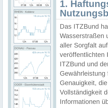
1. Haftun
Nutzungs
RHEIN - Koblenz
Das ITZBund han
Wasserstraßen u
aller Sorgfalt au
DONAU - Passau
veröffentlichte
ITZBund und de
Gewährleistung fü
Genauigkeit, die 
ODER - Eisenhüttenstadt
Vollständigkeit
Informationen 