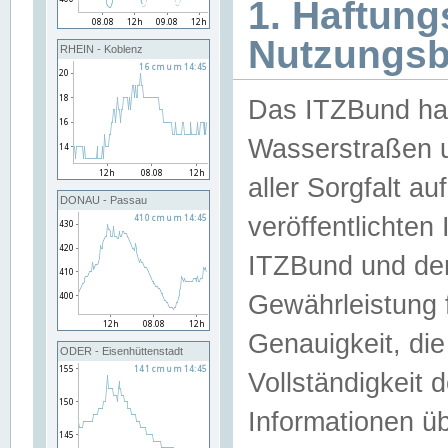
1. Haftun
Nutzungs
RHEIN - Koblenz
Das ITZBund han
Wasserstraßen u
aller Sorgfalt au
DONAU - Passau
veröffentlichte
ITZBund und de
Gewährleistung fü
Genauigkeit, die 
ODER - Eisenhüttenstadt
Vollständigkeit
Informationen 