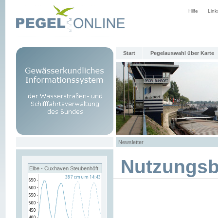
Hilfe
Link
Start
Pegelauswahl über Karte
Newsletter
Nutzungs
Elbe - Cuxhaven Steubenhöft