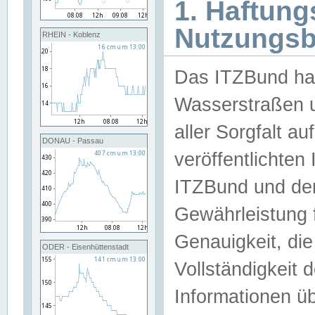
1. Haftun
Nutzungs
RHEIN - Koblenz
Das ITZBund han
Wasserstraßen u
aller Sorgfalt au
DONAU - Passau
veröffentlichte
ITZBund und de
Gewährleistung fü
Genauigkeit, die 
ODER - Eisenhüttenstadt
Vollständigkeit
Informationen 