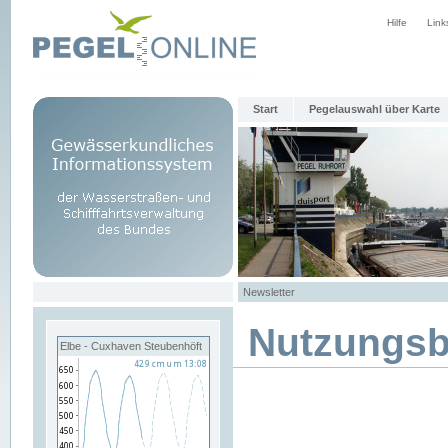
Hilfe
Link
Start
Pegelauswahl über Karte
Newsletter
Nutzungs
Elbe - Cuxhaven Steubenhöft