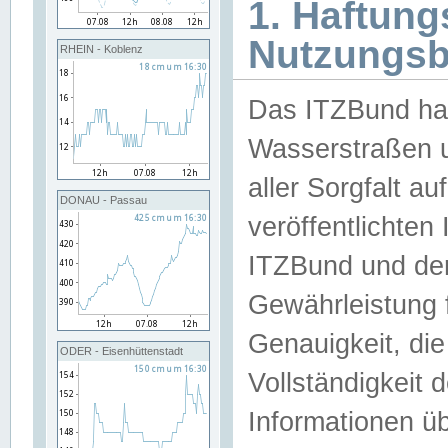
1. Haftun
Nutzungs
RHEIN - Koblenz
Das ITZBund han
Wasserstraßen u
aller Sorgfalt au
DONAU - Passau
veröffentlichte
ITZBund und de
Gewährleistung fü
Genauigkeit, die 
ODER - Eisenhüttenstadt
Vollständigkeit
Informationen 