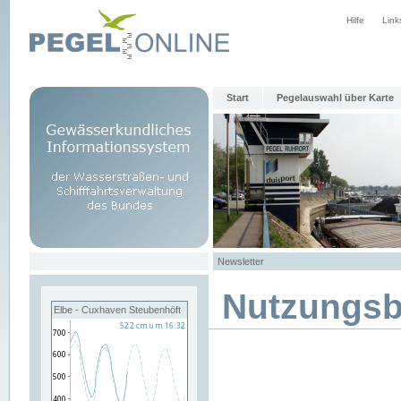
Hilfe
Link
Start
Pegelauswahl über Karte
Newsletter
Nutzungs
Elbe - Cuxhaven Steubenhöft