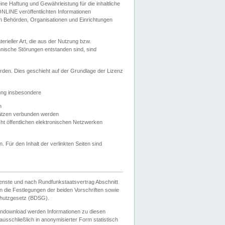
e Haftung und Gewährleistung für die inhaltliche
ELONLINE veröffentlichten Informationen
n Behörden, Organisationen und Einrichtungen
ieller Art, die aus der Nutzung bzw.
hnische Störungen entstanden sind, sind
rden. Dies geschieht auf der Grundlage der Lizenz
zung insbesondere
n
ätzen verbunden werden
ht öffentlichen elektronischen Netzwerken
n. Für den Inhalt der verlinkten Seiten sind
ienste und nach Rundfunkstaatsvertrag Abschnitt
 die Festlegungen der beiden Vorschriften sowie
hutzgesetz (BDSG).
endownload werden Informationen zu diesen
usschließlich in anonymisierter Form statistisch