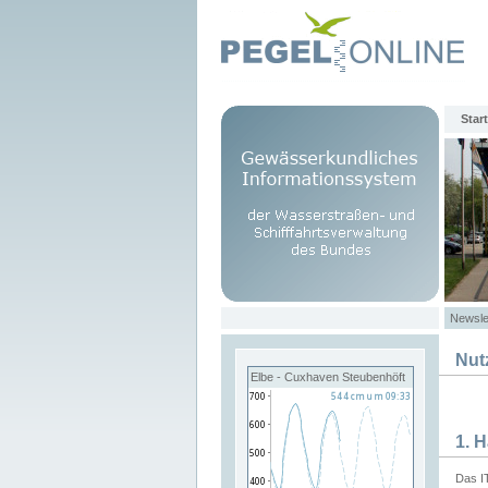
Start
Newsle
Nut
Elbe - Cuxhaven Steubenhöft
1. 
Das I