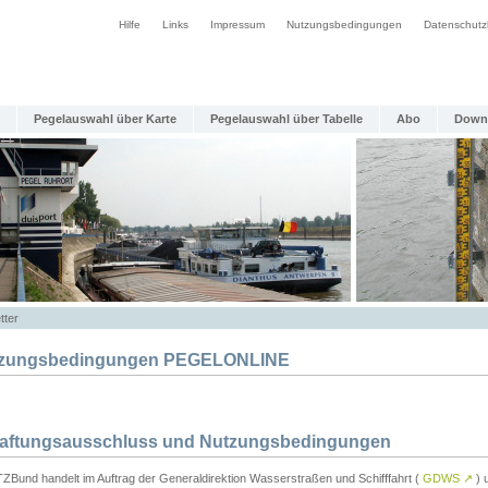
Hilfe
Links
Impressum
Nutzungsbedingungen
Datenschutz
Pegelauswahl über Karte
Pegelauswahl über Tabelle
Abo
Down
tter
zungsbedingungen PEGELONLINE
Haftungsausschluss und Nutzungsbedingungen
TZBund handelt im Auftrag der Generaldirektion Wasserstraßen und Schifffahrt (
GDWS
↗
) u