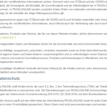
ität der veröffentlichten Informationen achten. Dennoch wird vom ITZBund und der GDWS kein
gkeit, die Genauigkeit, die Aktualität, die Zuverlässigkeit und die Vollständigkeit der in PEG
ommen. In PEGELONLINE werden zusätzlich Daten Dritter von nationalen und internationale
igt, für die ebenfalls der obige Haftungsausschluss gilt.
ngsansprüche gegen das ITZBund oder die GDWS auf Grund Schäden materieller oder immater
utzung der veröffentlichten Informationen, durch Missbrauch der Verbindung oder durch tec
schlossen.
mationen, Produkte oder Dienste, die Sie von dieser Website erhalten, dürfen übernommen we
->Zero-2.0
↗
reitgestellten Daten und Metadaten dürfen für die kommerzielle und nicht kommerzielle Nut
ervielfältigt, ausgedruckt, präsentiert, verändert, bearbeitet sowie an Dritte übermittelt werde
mit eigenen Daten und Daten Anderer zusammengeführt und zu selbständigen neuen Datens
in interne und externe Geschäftsprozesse, Produkte und Anwendungen in öffentlichen und nic
eingebunden werden
sorgfältiger inhaltlicher Kontrolle wird keine Haftung für die Inhalte externer Links übernomme
ließlich deren Betreiber verantwortlich.
Datenschutz
ONLINE stellt Inhalte bereit, die nach § 2, Abs. 2 des Telemediengesetzes (TMG) als Teled
s Mediendienste zu bezeichnen sind. Die Dienstleistungen von PEGELONLINE berücksichtigen
egeln der Datenschutz-Grundverordnung (DS-GVO, EU 2016 /679) und dem Bundesdatensc
eden Nutzerzugriff auf eine Web-Seite der Dienstleistung PEGELONLINE sowie für jeden Dat
en in einer Protokolldatei gespeichert. Diese Daten sind nicht personenbezogen und werden a