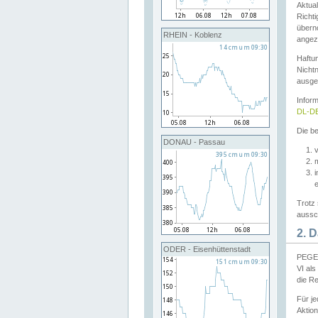
Aktual
Richti
übern
RHEIN - Koblenz
angeze
Haftu
Nichtn
ausge
Infor
DL-DE
Die be
DONAU - Passau
v
Trotz 
aussch
2. 
ODER - Eisenhüttenstadt
PEGEL
VI al
die R
Für j
Aktion