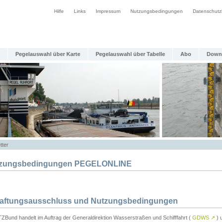
Hilfe
Links
Impressum
Nutzungsbedingungen
Datenschutz
Pegelauswahl über Karte
Pegelauswahl über Tabelle
Abo
Down
tter
zungsbedingungen PEGELONLINE
Haftungsausschluss und Nutzungsbedingungen
TZBund handelt im Auftrag der Generaldirektion Wasserstraßen und Schifffahrt (
GDWS
↗
) u