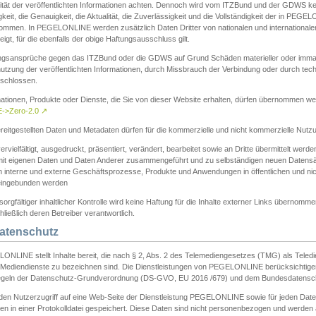
ität der veröffentlichten Informationen achten. Dennoch wird vom ITZBund und der GDWS kein
gkeit, die Genauigkeit, die Aktualität, die Zuverlässigkeit und die Vollständigkeit der in PEG
ommen. In PEGELONLINE werden zusätzlich Daten Dritter von nationalen und internationale
igt, für die ebenfalls der obige Haftungsausschluss gilt.
ngsansprüche gegen das ITZBund oder die GDWS auf Grund Schäden materieller oder immater
utzung der veröffentlichten Informationen, durch Missbrauch der Verbindung oder durch tec
schlossen.
mationen, Produkte oder Dienste, die Sie von dieser Website erhalten, dürfen übernommen we
->Zero-2.0
↗
reitgestellten Daten und Metadaten dürfen für die kommerzielle und nicht kommerzielle Nut
ervielfältigt, ausgedruckt, präsentiert, verändert, bearbeitet sowie an Dritte übermittelt werde
mit eigenen Daten und Daten Anderer zusammengeführt und zu selbständigen neuen Datens
in interne und externe Geschäftsprozesse, Produkte und Anwendungen in öffentlichen und nic
eingebunden werden
sorgfältiger inhaltlicher Kontrolle wird keine Haftung für die Inhalte externer Links übernomme
ließlich deren Betreiber verantwortlich.
Datenschutz
ONLINE stellt Inhalte bereit, die nach § 2, Abs. 2 des Telemediengesetzes (TMG) als Teled
s Mediendienste zu bezeichnen sind. Die Dienstleistungen von PEGELONLINE berücksichtigen
egeln der Datenschutz-Grundverordnung (DS-GVO, EU 2016 /679) und dem Bundesdatensc
eden Nutzerzugriff auf eine Web-Seite der Dienstleistung PEGELONLINE sowie für jeden Dat
en in einer Protokolldatei gespeichert. Diese Daten sind nicht personenbezogen und werden a