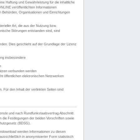
e Haftung und Gewährleistung für die inhaltliche
ELONLINE veröffentlichten Informationen
n Behörden, Organisationen und Einrichtungen
ieller Art, die aus der Nutzung bzw.
hnische Störungen entstanden sind, sind
rden. Dies geschieht auf der Grundlage der Lizenz
zung insbesondere
n
ätzen verbunden werden
ht öffentlichen elektronischen Netzwerken
n. Für den Inhalt der verlinkten Seiten sind
ienste und nach Rundfunkstaatsvertrag Abschnitt
 die Festlegungen der beiden Vorschriften sowie
hutzgesetz (BDSG).
endownload werden Informationen zu diesen
usschließlich in anonymisierter Form statistisch