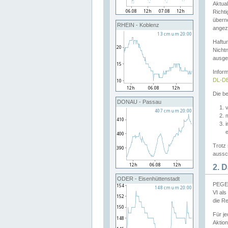
Aktual
Richti
übern
RHEIN - Koblenz
angeze
Haftu
Nichtn
ausge
Infor
DL-DE
Die be
DONAU - Passau
v
Trotz 
aussch
2. 
ODER - Eisenhüttenstadt
PEGEL
VI al
die R
Für j
Aktion