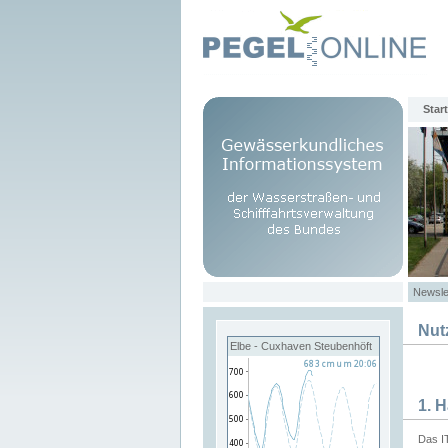
Start
Newsle
Nut
Elbe - Cuxhaven Steubenhöft
1. 
Das I