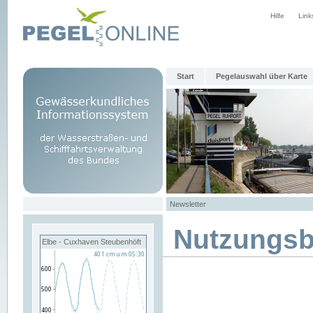
Hilfe
Link
Start
Pegelauswahl über Karte
Newsletter
Nutzungs
Elbe - Cuxhaven Steubenhöft