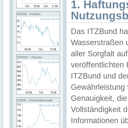
1. Haftun
Nutzungs
RHEIN - Koblenz
Das ITZBund han
Wasserstraßen u
aller Sorgfalt au
DONAU - Passau
veröffentlichte
ITZBund und de
Gewährleistung fü
Genauigkeit, die 
ODER - Eisenhüttenstadt
Vollständigkeit
Informationen 