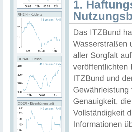
1. Haftun
Nutzungs
RHEIN - Koblenz
Das ITZBund han
Wasserstraßen u
aller Sorgfalt au
DONAU - Passau
veröffentlichte
ITZBund und de
Gewährleistung fü
Genauigkeit, die 
ODER - Eisenhüttenstadt
Vollständigkeit
Informationen 