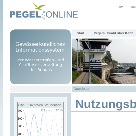
Hilfe
Link
Start
Pegelauswahl über Karte
Newsletter
Nutzungs
Elbe - Cuxhaven Steubenhöft