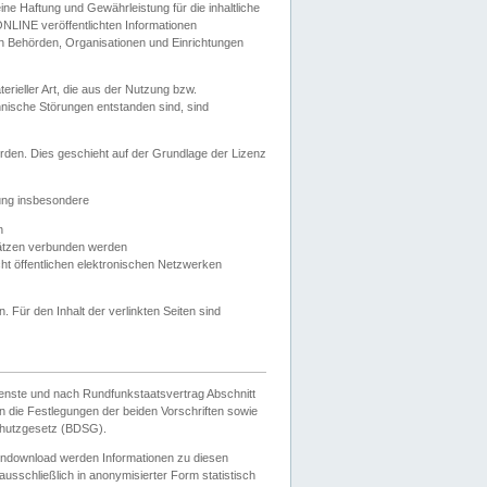
e Haftung und Gewährleistung für die inhaltliche
ELONLINE veröffentlichten Informationen
n Behörden, Organisationen und Einrichtungen
ieller Art, die aus der Nutzung bzw.
hnische Störungen entstanden sind, sind
rden. Dies geschieht auf der Grundlage der Lizenz
zung insbesondere
n
ätzen verbunden werden
ht öffentlichen elektronischen Netzwerken
n. Für den Inhalt der verlinkten Seiten sind
ienste und nach Rundfunkstaatsvertrag Abschnitt
 die Festlegungen der beiden Vorschriften sowie
hutzgesetz (BDSG).
endownload werden Informationen zu diesen
usschließlich in anonymisierter Form statistisch