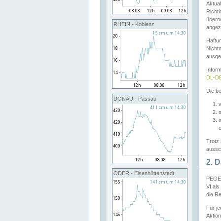
Aktual
Richti
übern
RHEIN - Koblenz
angeze
Haftu
Nichtn
ausge
Infor
DL-DE
Die be
DONAU - Passau
v
Trotz 
aussch
2. 
ODER - Eisenhüttenstadt
PEGEL
VI al
die R
Für j
Aktion