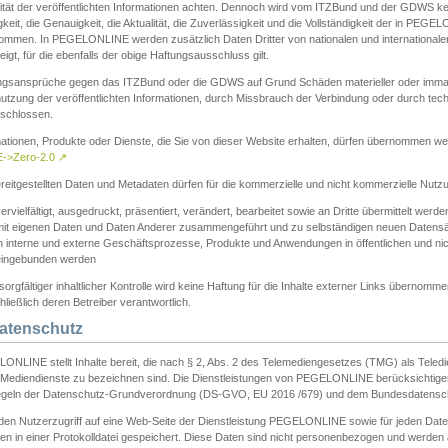
ität der veröffentlichten Informationen achten. Dennoch wird vom ITZBund und der GDWS kein
gkeit, die Genauigkeit, die Aktualität, die Zuverlässigkeit und die Vollständigkeit der in PEG
ommen. In PEGELONLINE werden zusätzlich Daten Dritter von nationalen und internationale
igt, für die ebenfalls der obige Haftungsausschluss gilt.
ngsansprüche gegen das ITZBund oder die GDWS auf Grund Schäden materieller oder immater
utzung der veröffentlichten Informationen, durch Missbrauch der Verbindung oder durch tec
schlossen.
mationen, Produkte oder Dienste, die Sie von dieser Website erhalten, dürfen übernommen we
->Zero-2.0
↗
reitgestellten Daten und Metadaten dürfen für die kommerzielle und nicht kommerzielle Nut
ervielfältigt, ausgedruckt, präsentiert, verändert, bearbeitet sowie an Dritte übermittelt werde
mit eigenen Daten und Daten Anderer zusammengeführt und zu selbständigen neuen Datens
in interne und externe Geschäftsprozesse, Produkte und Anwendungen in öffentlichen und nic
eingebunden werden
sorgfältiger inhaltlicher Kontrolle wird keine Haftung für die Inhalte externer Links übernomme
ließlich deren Betreiber verantwortlich.
Datenschutz
ONLINE stellt Inhalte bereit, die nach § 2, Abs. 2 des Telemediengesetzes (TMG) als Teled
s Mediendienste zu bezeichnen sind. Die Dienstleistungen von PEGELONLINE berücksichtigen
egeln der Datenschutz-Grundverordnung (DS-GVO, EU 2016 /679) und dem Bundesdatensc
eden Nutzerzugriff auf eine Web-Seite der Dienstleistung PEGELONLINE sowie für jeden Dat
en in einer Protokolldatei gespeichert. Diese Daten sind nicht personenbezogen und werden a