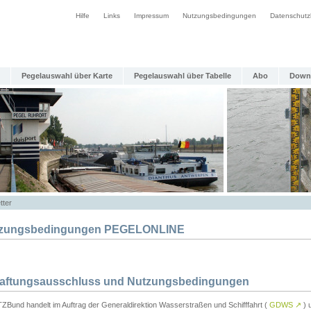
Hilfe
Links
Impressum
Nutzungsbedingungen
Datenschutz
Pegelauswahl über Karte
Pegelauswahl über Tabelle
Abo
Down
tter
zungsbedingungen PEGELONLINE
Haftungsausschluss und Nutzungsbedingungen
TZBund handelt im Auftrag der Generaldirektion Wasserstraßen und Schifffahrt (
GDWS
↗
) u