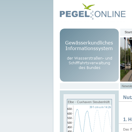
Start
Newsle
Nut
Elbe - Cuxhaven Steubenhöft
1. 
Das I