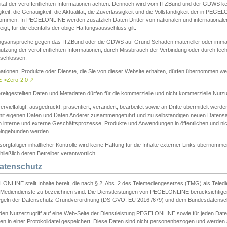
ität der veröffentlichten Informationen achten. Dennoch wird vom ITZBund und der GDWS kein
gkeit, die Genauigkeit, die Aktualität, die Zuverlässigkeit und die Vollständigkeit der in PEG
ommen. In PEGELONLINE werden zusätzlich Daten Dritter von nationalen und internationale
igt, für die ebenfalls der obige Haftungsausschluss gilt.
ngsansprüche gegen das ITZBund oder die GDWS auf Grund Schäden materieller oder immater
utzung der veröffentlichten Informationen, durch Missbrauch der Verbindung oder durch tec
schlossen.
mationen, Produkte oder Dienste, die Sie von dieser Website erhalten, dürfen übernommen we
->Zero-2.0
↗
reitgestellten Daten und Metadaten dürfen für die kommerzielle und nicht kommerzielle Nut
ervielfältigt, ausgedruckt, präsentiert, verändert, bearbeitet sowie an Dritte übermittelt werde
mit eigenen Daten und Daten Anderer zusammengeführt und zu selbständigen neuen Datens
in interne und externe Geschäftsprozesse, Produkte und Anwendungen in öffentlichen und nic
eingebunden werden
sorgfältiger inhaltlicher Kontrolle wird keine Haftung für die Inhalte externer Links übernomme
ließlich deren Betreiber verantwortlich.
Datenschutz
ONLINE stellt Inhalte bereit, die nach § 2, Abs. 2 des Telemediengesetzes (TMG) als Teled
s Mediendienste zu bezeichnen sind. Die Dienstleistungen von PEGELONLINE berücksichtigen
egeln der Datenschutz-Grundverordnung (DS-GVO, EU 2016 /679) und dem Bundesdatensc
eden Nutzerzugriff auf eine Web-Seite der Dienstleistung PEGELONLINE sowie für jeden Dat
en in einer Protokolldatei gespeichert. Diese Daten sind nicht personenbezogen und werden a