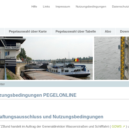
Hilfe
Links
Impressum
Nutzungsbedingungen
Datenschutz
Pegelauswahl über Karte
Pegelauswahl über Tabelle
Abo
Down
tter
zungsbedingungen PEGELONLINE
Haftungsausschluss und Nutzungsbedingungen
TZBund handelt im Auftrag der Generaldirektion Wasserstraßen und Schifffahrt (
GDWS
↗
) u