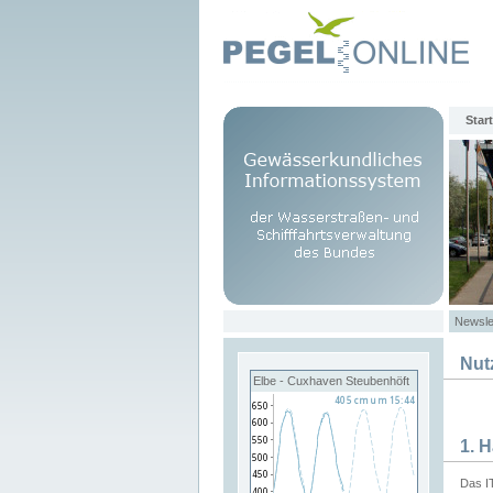
Start
Newsle
Nut
Elbe - Cuxhaven Steubenhöft
1. 
Das I