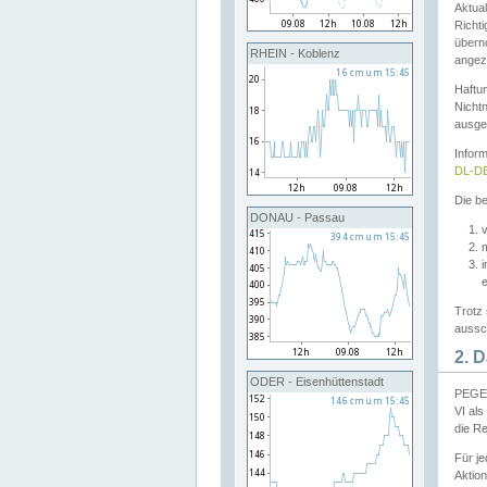
Aktual
Richti
übern
RHEIN - Koblenz
angeze
Haftu
Nichtn
ausge
Infor
DL-DE
Die be
DONAU - Passau
v
Trotz 
aussch
2. 
ODER - Eisenhüttenstadt
PEGEL
VI al
die R
Für j
Aktion