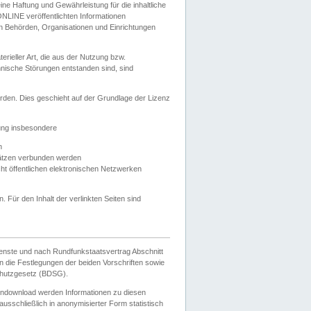
e Haftung und Gewährleistung für die inhaltliche
ELONLINE veröffentlichten Informationen
n Behörden, Organisationen und Einrichtungen
ieller Art, die aus der Nutzung bzw.
hnische Störungen entstanden sind, sind
rden. Dies geschieht auf der Grundlage der Lizenz
zung insbesondere
n
ätzen verbunden werden
ht öffentlichen elektronischen Netzwerken
n. Für den Inhalt der verlinkten Seiten sind
ienste und nach Rundfunkstaatsvertrag Abschnitt
 die Festlegungen der beiden Vorschriften sowie
hutzgesetz (BDSG).
endownload werden Informationen zu diesen
usschließlich in anonymisierter Form statistisch