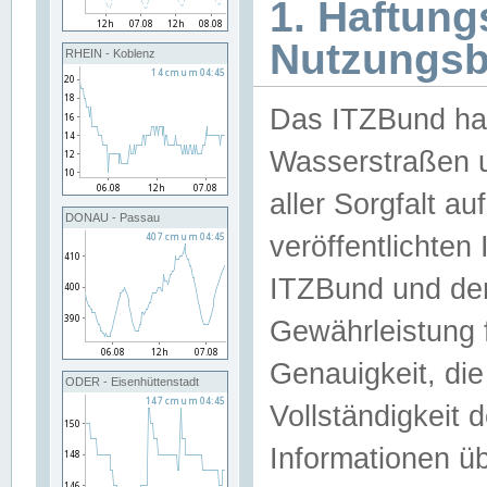
1. Haftun
Nutzungs
RHEIN - Koblenz
Das ITZBund han
Wasserstraßen u
aller Sorgfalt au
DONAU - Passau
veröffentlichte
ITZBund und de
Gewährleistung fü
Genauigkeit, die 
ODER - Eisenhüttenstadt
Vollständigkeit
Informationen 