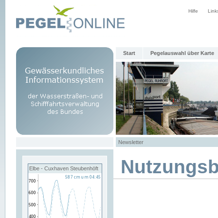
Hilfe
Link
Start
Pegelauswahl über Karte
Newsletter
Nutzungs
Elbe - Cuxhaven Steubenhöft