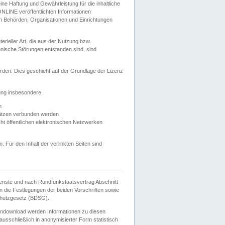
e Haftung und Gewährleistung für die inhaltliche
ELONLINE veröffentlichten Informationen
n Behörden, Organisationen und Einrichtungen
ieller Art, die aus der Nutzung bzw.
hnische Störungen entstanden sind, sind
rden. Dies geschieht auf der Grundlage der Lizenz
zung insbesondere
n
ätzen verbunden werden
ht öffentlichen elektronischen Netzwerken
n. Für den Inhalt der verlinkten Seiten sind
ienste und nach Rundfunkstaatsvertrag Abschnitt
 die Festlegungen der beiden Vorschriften sowie
hutzgesetz (BDSG).
endownload werden Informationen zu diesen
usschließlich in anonymisierter Form statistisch