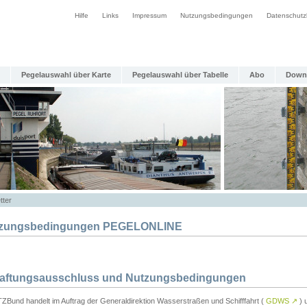
Hilfe
Links
Impressum
Nutzungsbedingungen
Datenschutz
Pegelauswahl über Karte
Pegelauswahl über Tabelle
Abo
Down
tter
zungsbedingungen PEGELONLINE
Haftungsausschluss und Nutzungsbedingungen
TZBund handelt im Auftrag der Generaldirektion Wasserstraßen und Schifffahrt (
GDWS
↗
) u