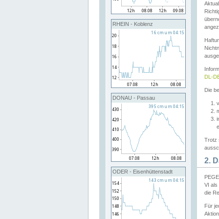
Aktual
Richti
übern
RHEIN - Koblenz
angeze
Haftu
Nichtn
ausge
Infor
DL-DE
Die be
DONAU - Passau
v
Trotz 
aussch
2. 
ODER - Eisenhüttenstadt
PEGEL
VI al
die R
Für j
Aktion