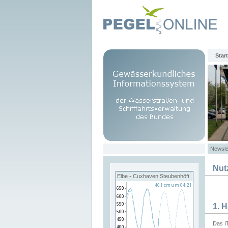
Start
Newsle
Nut
Elbe - Cuxhaven Steubenhöft
1. 
Das I