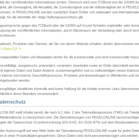
ität der veröffentlichten Informationen achten. Dennoch wird vom ITZBund und der GDWS kein
gkeit, die Genauigkeit, die Aktualität, die Zuverlässigkeit und die Vollständigkeit der in PEG
ommen. In PEGELONLINE werden zusätzlich Daten Dritter von nationalen und internationale
igt, für die ebenfalls der obige Haftungsausschluss gilt.
ngsansprüche gegen das ITZBund oder die GDWS auf Grund Schäden materieller oder immater
utzung der veröffentlichten Informationen, durch Missbrauch der Verbindung oder durch tec
schlossen.
mationen, Produkte oder Dienste, die Sie von dieser Website erhalten, dürfen übernommen we
->Zero-2.0
↗
reitgestellten Daten und Metadaten dürfen für die kommerzielle und nicht kommerzielle Nut
ervielfältigt, ausgedruckt, präsentiert, verändert, bearbeitet sowie an Dritte übermittelt werde
mit eigenen Daten und Daten Anderer zusammengeführt und zu selbständigen neuen Datens
in interne und externe Geschäftsprozesse, Produkte und Anwendungen in öffentlichen und nic
eingebunden werden
sorgfältiger inhaltlicher Kontrolle wird keine Haftung für die Inhalte externer Links übernomme
ließlich deren Betreiber verantwortlich.
Datenschutz
ONLINE stellt Inhalte bereit, die nach § 2, Abs. 2 des Telemediengesetzes (TMG) als Teled
s Mediendienste zu bezeichnen sind. Die Dienstleistungen von PEGELONLINE berücksichtigen
egeln der Datenschutz-Grundverordnung (DS-GVO, EU 2016 /679) und dem Bundesdatensc
eden Nutzerzugriff auf eine Web-Seite der Dienstleistung PEGELONLINE sowie für jeden Dat
en in einer Protokolldatei gespeichert. Diese Daten sind nicht personenbezogen und werden a