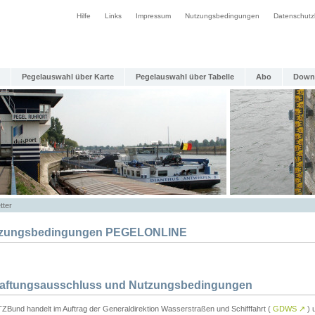
Hilfe
Links
Impressum
Nutzungsbedingungen
Datenschutz
Pegelauswahl über Karte
Pegelauswahl über Tabelle
Abo
Down
tter
zungsbedingungen PEGELONLINE
Haftungsausschluss und Nutzungsbedingungen
TZBund handelt im Auftrag der Generaldirektion Wasserstraßen und Schifffahrt (
GDWS
↗
) u