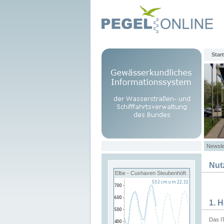
Start
Newsle
Nut
Elbe - Cuxhaven Steubenhöft
1. 
Das I