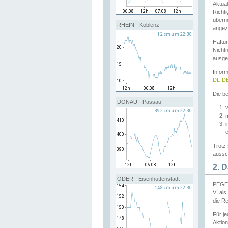
Aktual
Richti
übern
RHEIN - Koblenz
angeze
Haftu
Nichtn
ausge
Infor
DL-DE
Die be
DONAU - Passau
v
Trotz 
aussch
2. 
ODER - Eisenhüttenstadt
PEGEL
VI al
die R
Für j
Aktion