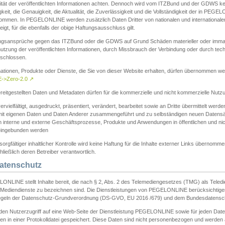
ität der veröffentlichten Informationen achten. Dennoch wird vom ITZBund und der GDWS kein
gkeit, die Genauigkeit, die Aktualität, die Zuverlässigkeit und die Vollständigkeit der in PEG
ommen. In PEGELONLINE werden zusätzlich Daten Dritter von nationalen und internationale
igt, für die ebenfalls der obige Haftungsausschluss gilt.
ngsansprüche gegen das ITZBund oder die GDWS auf Grund Schäden materieller oder immater
utzung der veröffentlichten Informationen, durch Missbrauch der Verbindung oder durch tec
schlossen.
mationen, Produkte oder Dienste, die Sie von dieser Website erhalten, dürfen übernommen we
->Zero-2.0
↗
reitgestellten Daten und Metadaten dürfen für die kommerzielle und nicht kommerzielle Nut
ervielfältigt, ausgedruckt, präsentiert, verändert, bearbeitet sowie an Dritte übermittelt werde
mit eigenen Daten und Daten Anderer zusammengeführt und zu selbständigen neuen Datens
in interne und externe Geschäftsprozesse, Produkte und Anwendungen in öffentlichen und nic
eingebunden werden
sorgfältiger inhaltlicher Kontrolle wird keine Haftung für die Inhalte externer Links übernomme
ließlich deren Betreiber verantwortlich.
Datenschutz
ONLINE stellt Inhalte bereit, die nach § 2, Abs. 2 des Telemediengesetzes (TMG) als Teled
s Mediendienste zu bezeichnen sind. Die Dienstleistungen von PEGELONLINE berücksichtigen
egeln der Datenschutz-Grundverordnung (DS-GVO, EU 2016 /679) und dem Bundesdatensc
eden Nutzerzugriff auf eine Web-Seite der Dienstleistung PEGELONLINE sowie für jeden Dat
en in einer Protokolldatei gespeichert. Diese Daten sind nicht personenbezogen und werden a