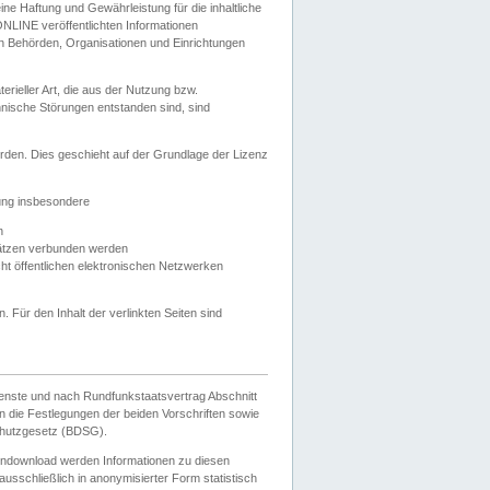
e Haftung und Gewährleistung für die inhaltliche
ELONLINE veröffentlichten Informationen
n Behörden, Organisationen und Einrichtungen
ieller Art, die aus der Nutzung bzw.
hnische Störungen entstanden sind, sind
rden. Dies geschieht auf der Grundlage der Lizenz
zung insbesondere
n
ätzen verbunden werden
ht öffentlichen elektronischen Netzwerken
n. Für den Inhalt der verlinkten Seiten sind
ienste und nach Rundfunkstaatsvertrag Abschnitt
 die Festlegungen der beiden Vorschriften sowie
hutzgesetz (BDSG).
endownload werden Informationen zu diesen
usschließlich in anonymisierter Form statistisch