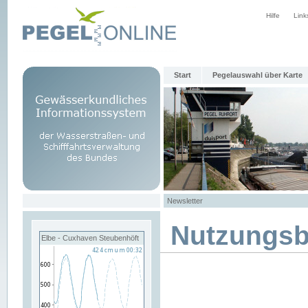
Hilfe
Link
Start
Pegelauswahl über Karte
Newsletter
Nutzungs
Elbe - Cuxhaven Steubenhöft