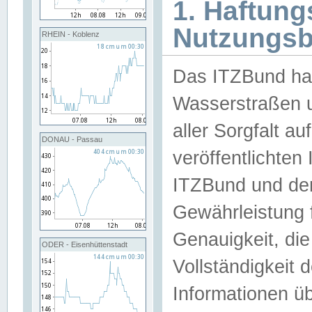
1. Haftun
Nutzungs
RHEIN - Koblenz
Das ITZBund han
Wasserstraßen u
aller Sorgfalt au
DONAU - Passau
veröffentlichte
ITZBund und de
Gewährleistung fü
Genauigkeit, die 
ODER - Eisenhüttenstadt
Vollständigkeit
Informationen 