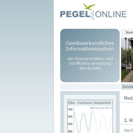
Start
Newsle
Nut
Elbe - Cuxhaven Steubenhöft
1. 
Das I