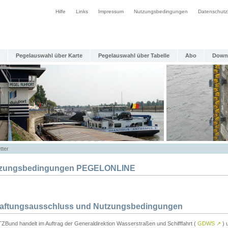
Hilfe
Links
Impressum
Nutzungsbedingungen
Datenschutz
Pegelauswahl über Karte
Pegelauswahl über Tabelle
Abo
Down
tter
zungsbedingungen PEGELONLINE
Haftungsausschluss und Nutzungsbedingungen
TZBund handelt im Auftrag der Generaldirektion Wasserstraßen und Schifffahrt (
GDWS
↗
) u