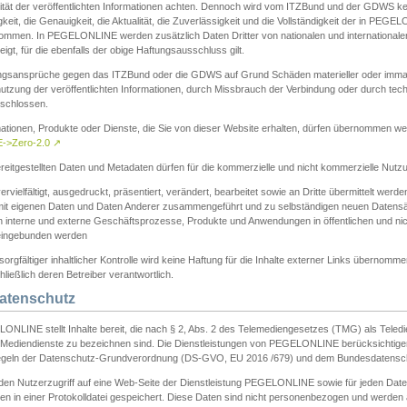
ität der veröffentlichten Informationen achten. Dennoch wird vom ITZBund und der GDWS kein
gkeit, die Genauigkeit, die Aktualität, die Zuverlässigkeit und die Vollständigkeit der in PEG
ommen. In PEGELONLINE werden zusätzlich Daten Dritter von nationalen und internationale
igt, für die ebenfalls der obige Haftungsausschluss gilt.
ngsansprüche gegen das ITZBund oder die GDWS auf Grund Schäden materieller oder immater
utzung der veröffentlichten Informationen, durch Missbrauch der Verbindung oder durch tec
schlossen.
mationen, Produkte oder Dienste, die Sie von dieser Website erhalten, dürfen übernommen we
->Zero-2.0
↗
reitgestellten Daten und Metadaten dürfen für die kommerzielle und nicht kommerzielle Nut
ervielfältigt, ausgedruckt, präsentiert, verändert, bearbeitet sowie an Dritte übermittelt werde
mit eigenen Daten und Daten Anderer zusammengeführt und zu selbständigen neuen Datens
in interne und externe Geschäftsprozesse, Produkte und Anwendungen in öffentlichen und nic
eingebunden werden
sorgfältiger inhaltlicher Kontrolle wird keine Haftung für die Inhalte externer Links übernomme
ließlich deren Betreiber verantwortlich.
Datenschutz
ONLINE stellt Inhalte bereit, die nach § 2, Abs. 2 des Telemediengesetzes (TMG) als Teled
s Mediendienste zu bezeichnen sind. Die Dienstleistungen von PEGELONLINE berücksichtigen
egeln der Datenschutz-Grundverordnung (DS-GVO, EU 2016 /679) und dem Bundesdatensc
eden Nutzerzugriff auf eine Web-Seite der Dienstleistung PEGELONLINE sowie für jeden Dat
en in einer Protokolldatei gespeichert. Diese Daten sind nicht personenbezogen und werden a