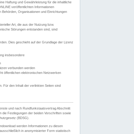
e Haftung und Gewährleistung für die inhaltliche
ELONLINE veröffentlichten Informationen
n Behörden, Organisationen und Einrichtungen
ieller Art, die aus der Nutzung bzw.
hnische Störungen entstanden sind, sind
rden. Dies geschieht auf der Grundlage der Lizenz
zung insbesondere
n
ätzen verbunden werden
ht öffentlichen elektronischen Netzwerken
n. Für den Inhalt der verlinkten Seiten sind
ienste und nach Rundfunkstaatsvertrag Abschnitt
 die Festlegungen der beiden Vorschriften sowie
hutzgesetz (BDSG).
endownload werden Informationen zu diesen
usschließlich in anonymisierter Form statistisch