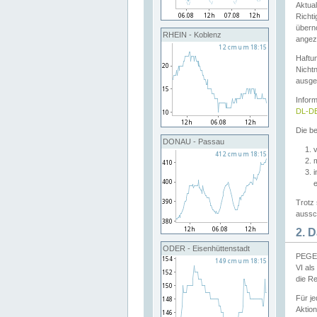
Aktual
Richti
übern
RHEIN - Koblenz
angeze
Haftu
Nichtn
ausge
Infor
DL-DE
Die be
DONAU - Passau
v
Trotz 
aussch
2. 
ODER - Eisenhüttenstadt
PEGEL
VI al
die R
Für j
Aktion