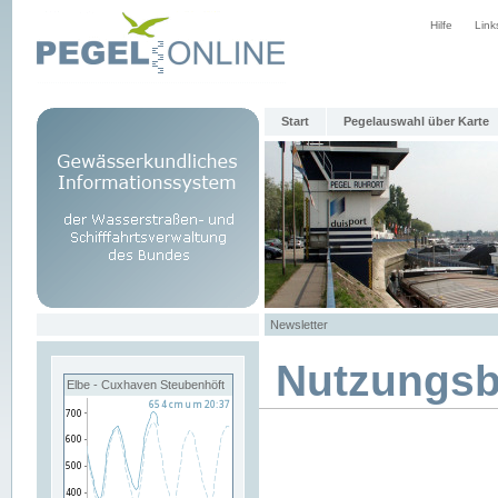
Hilfe
Link
Start
Pegelauswahl über Karte
Newsletter
Nutzungs
Elbe - Cuxhaven Steubenhöft