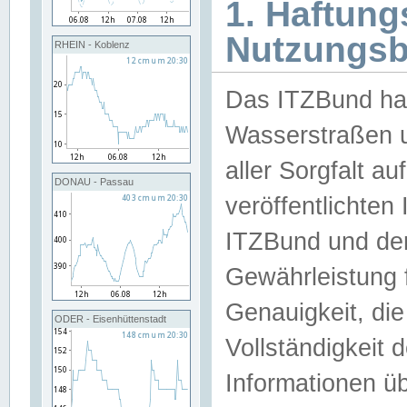
1. Haftun
Nutzungs
RHEIN - Koblenz
Das ITZBund han
Wasserstraßen u
aller Sorgfalt au
DONAU - Passau
veröffentlichte
ITZBund und de
Gewährleistung fü
Genauigkeit, die 
ODER - Eisenhüttenstadt
Vollständigkeit
Informationen 