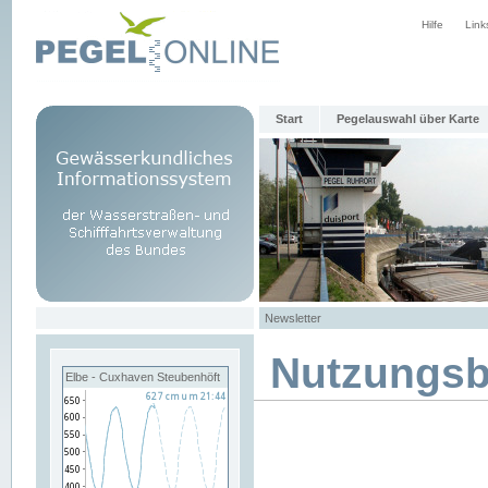
Hilfe
Link
Start
Pegelauswahl über Karte
Newsletter
Nutzungs
Elbe - Cuxhaven Steubenhöft