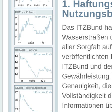
1. Haftun
Nutzungs
RHEIN - Koblenz
Das ITZBund han
Wasserstraßen u
aller Sorgfalt au
DONAU - Passau
veröffentlichte
ITZBund und de
Gewährleistung fü
Genauigkeit, die 
ODER - Eisenhüttenstadt
Vollständigkeit
Informationen 