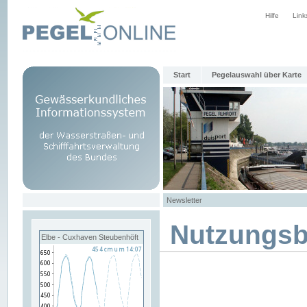
Hilfe
Link
Start
Pegelauswahl über Karte
Newsletter
Nutzungs
Elbe - Cuxhaven Steubenhöft