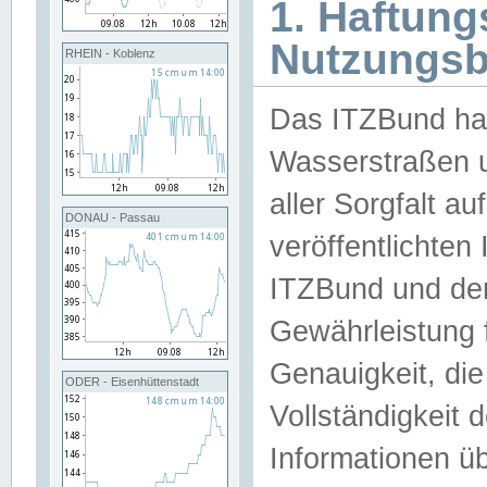
1. Haftun
Nutzungs
RHEIN - Koblenz
Das ITZBund han
Wasserstraßen u
aller Sorgfalt au
DONAU - Passau
veröffentlichte
ITZBund und de
Gewährleistung fü
Genauigkeit, die 
ODER - Eisenhüttenstadt
Vollständigkeit
Informationen 