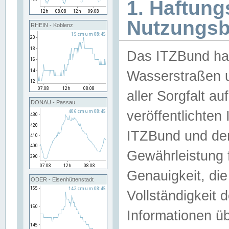
1. Haftun
Nutzungs
RHEIN - Koblenz
Das ITZBund han
Wasserstraßen u
aller Sorgfalt au
DONAU - Passau
veröffentlichte
ITZBund und de
Gewährleistung fü
Genauigkeit, die 
ODER - Eisenhüttenstadt
Vollständigkeit
Informationen 