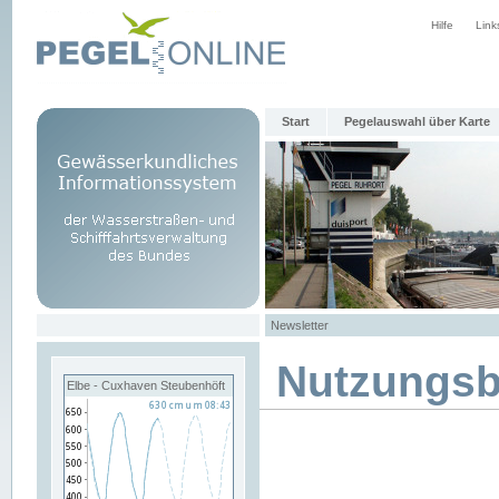
Hilfe
Link
Start
Pegelauswahl über Karte
Newsletter
Nutzungs
Elbe - Cuxhaven Steubenhöft