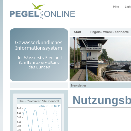
Hilfe
Link
Start
Pegelauswahl über Karte
Newsletter
Nutzungs
Elbe - Cuxhaven Steubenhöft