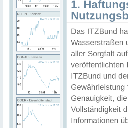
1. Haftun
Nutzungs
RHEIN - Koblenz
Das ITZBund han
Wasserstraßen u
aller Sorgfalt au
DONAU - Passau
veröffentlichte
ITZBund und de
Gewährleistung fü
Genauigkeit, die 
ODER - Eisenhüttenstadt
Vollständigkeit
Informationen 