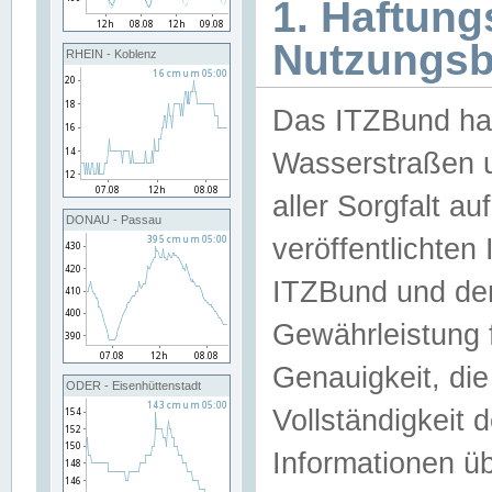
1. Haftun
Nutzungs
RHEIN - Koblenz
Das ITZBund han
Wasserstraßen u
aller Sorgfalt au
DONAU - Passau
veröffentlichte
ITZBund und de
Gewährleistung fü
Genauigkeit, die 
ODER - Eisenhüttenstadt
Vollständigkeit
Informationen 