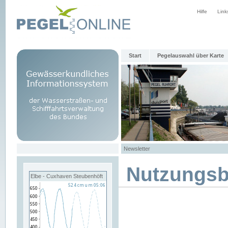
Hilfe
Link
Start
Pegelauswahl über Karte
Newsletter
Nutzungs
Elbe - Cuxhaven Steubenhöft