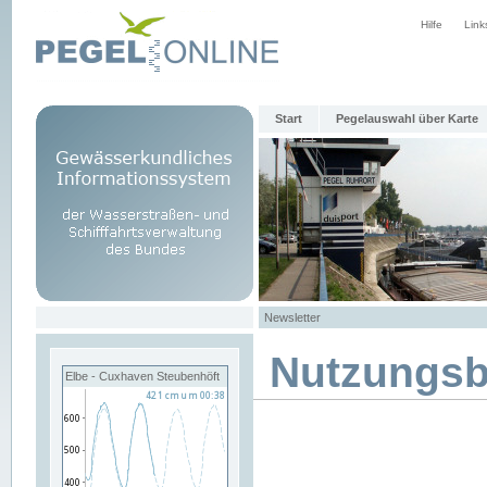
Hilfe
Link
Start
Pegelauswahl über Karte
Newsletter
Nutzungs
Elbe - Cuxhaven Steubenhöft