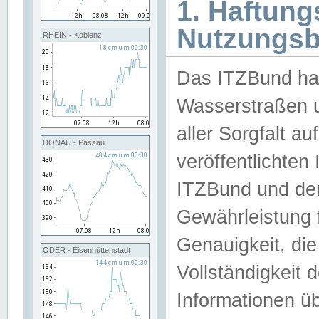
1. Haftun
Nutzungs
RHEIN - Koblenz
Das ITZBund han
Wasserstraßen u
aller Sorgfalt au
DONAU - Passau
veröffentlichte
ITZBund und de
Gewährleistung fü
Genauigkeit, die 
ODER - Eisenhüttenstadt
Vollständigkeit
Informationen 