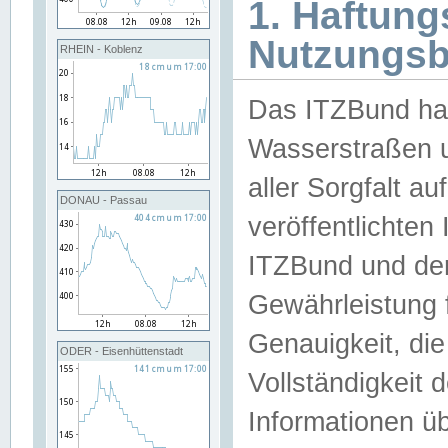
1. Haftun
Nutzungs
RHEIN - Koblenz
Das ITZBund han
Wasserstraßen u
aller Sorgfalt au
DONAU - Passau
veröffentlichte
ITZBund und de
Gewährleistung fü
Genauigkeit, die 
ODER - Eisenhüttenstadt
Vollständigkeit
Informationen 