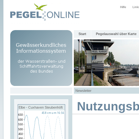
Hilfe
Link
Start
Pegelauswahl über Karte
Newsletter
Nutzungs
Elbe - Cuxhaven Steubenhöft