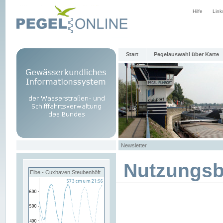
Hilfe
Link
Start
Pegelauswahl über Karte
Newsletter
Nutzungs
Elbe - Cuxhaven Steubenhöft