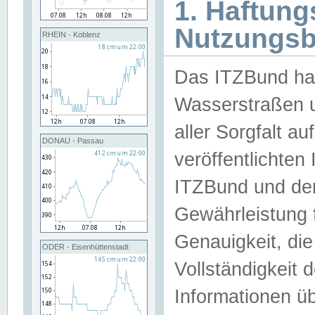
1. Haftun
Nutzungs
RHEIN - Koblenz
Das ITZBund han
Wasserstraßen u
aller Sorgfalt au
DONAU - Passau
veröffentlichte
ITZBund und de
Gewährleistung fü
Genauigkeit, die 
ODER - Eisenhüttenstadt
Vollständigkeit
Informationen 