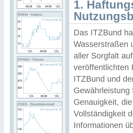
1. Haftun
Nutzungs
RHEIN - Koblenz
Das ITZBund han
Wasserstraßen u
aller Sorgfalt au
DONAU - Passau
veröffentlichte
ITZBund und de
Gewährleistung fü
Genauigkeit, die 
ODER - Eisenhüttenstadt
Vollständigkeit
Informationen 