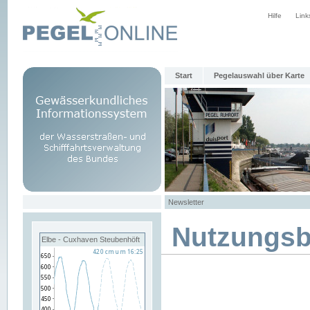
Hilfe
Link
Start
Pegelauswahl über Karte
Newsletter
Nutzungs
Elbe - Cuxhaven Steubenhöft