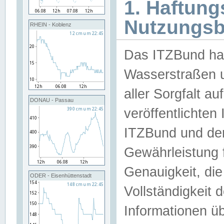
1. Haftun
Nutzungs
RHEIN - Koblenz
Das ITZBund han
Wasserstraßen u
aller Sorgfalt au
DONAU - Passau
veröffentlichte
ITZBund und de
Gewährleistung fü
Genauigkeit, die 
ODER - Eisenhüttenstadt
Vollständigkeit
Informationen 