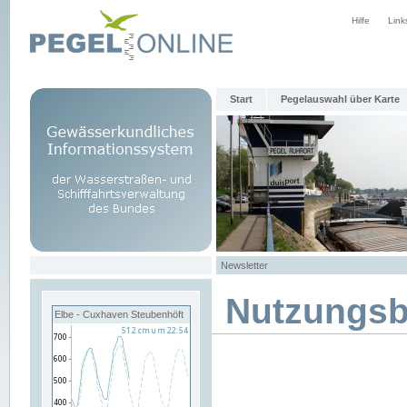
Hilfe
Link
Start
Pegelauswahl über Karte
Newsletter
Nutzungs
Elbe - Cuxhaven Steubenhöft