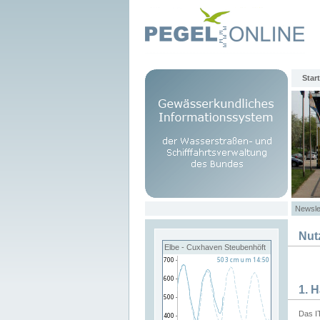
Start
Newsle
Nut
Elbe - Cuxhaven Steubenhöft
1. 
Das I