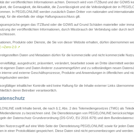
ität der veröffentlichten Informationen achten. Dennoch wird vom ITZBund und der GDWS kein
gkeit, die Genauigkeit, die Aktualität, die Zuverlässigkeit und die Vollständigkeit der in PEG
ommen. In PEGELONLINE werden zusätzlich Daten Dritter von nationalen und internationale
igt, für die ebenfalls der obige Haftungsausschluss gilt.
ngsansprüche gegen das ITZBund oder die GDWS auf Grund Schäden materieller oder immater
utzung der veröffentlichten Informationen, durch Missbrauch der Verbindung oder durch tec
schlossen.
mationen, Produkte oder Dienste, die Sie von dieser Website erhalten, dürfen übernommen we
->Zero-2.0
↗
reitgestellten Daten und Metadaten dürfen für die kommerzielle und nicht kommerzielle Nut
ervielfältigt, ausgedruckt, präsentiert, verändert, bearbeitet sowie an Dritte übermittelt werde
mit eigenen Daten und Daten Anderer zusammengeführt und zu selbständigen neuen Datens
in interne und externe Geschäftsprozesse, Produkte und Anwendungen in öffentlichen und nic
eingebunden werden
sorgfältiger inhaltlicher Kontrolle wird keine Haftung für die Inhalte externer Links übernomme
ließlich deren Betreiber verantwortlich.
Datenschutz
ONLINE stellt Inhalte bereit, die nach § 2, Abs. 2 des Telemediengesetzes (TMG) als Teled
s Mediendienste zu bezeichnen sind. Die Dienstleistungen von PEGELONLINE berücksichtigen
egeln der Datenschutz-Grundverordnung (DS-GVO, EU 2016 /679) und dem Bundesdatensc
eden Nutzerzugriff auf eine Web-Seite der Dienstleistung PEGELONLINE sowie für jeden Dat
en in einer Protokolldatei gespeichert. Diese Daten sind nicht personenbezogen und werden a