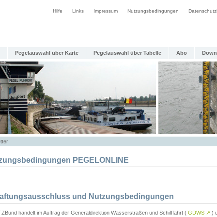
Hilfe
Links
Impressum
Nutzungsbedingungen
Datenschutz
Pegelauswahl über Karte
Pegelauswahl über Tabelle
Abo
Down
tter
zungsbedingungen PEGELONLINE
Haftungsausschluss und Nutzungsbedingungen
TZBund handelt im Auftrag der Generaldirektion Wasserstraßen und Schifffahrt (
GDWS
↗
) u