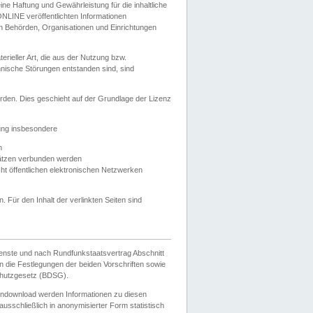
e Haftung und Gewährleistung für die inhaltliche
ELONLINE veröffentlichten Informationen
n Behörden, Organisationen und Einrichtungen
ieller Art, die aus der Nutzung bzw.
hnische Störungen entstanden sind, sind
rden. Dies geschieht auf der Grundlage der Lizenz
zung insbesondere
n
ätzen verbunden werden
ht öffentlichen elektronischen Netzwerken
n. Für den Inhalt der verlinkten Seiten sind
ienste und nach Rundfunkstaatsvertrag Abschnitt
 die Festlegungen der beiden Vorschriften sowie
hutzgesetz (BDSG).
endownload werden Informationen zu diesen
usschließlich in anonymisierter Form statistisch