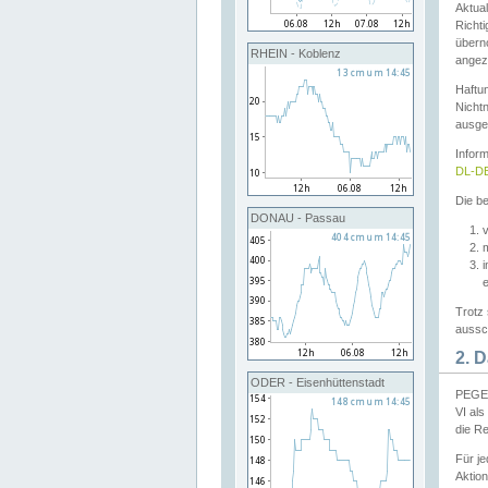
Aktual
Richti
übern
RHEIN - Koblenz
angeze
Haftu
Nichtn
ausge
Infor
DL-DE
Die be
DONAU - Passau
v
Trotz 
aussch
2. 
ODER - Eisenhüttenstadt
PEGEL
VI al
die R
Für j
Aktion