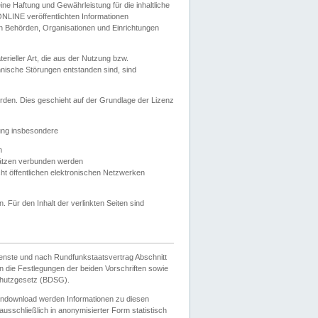
e Haftung und Gewährleistung für die inhaltliche
ELONLINE veröffentlichten Informationen
n Behörden, Organisationen und Einrichtungen
ieller Art, die aus der Nutzung bzw.
hnische Störungen entstanden sind, sind
rden. Dies geschieht auf der Grundlage der Lizenz
zung insbesondere
n
ätzen verbunden werden
ht öffentlichen elektronischen Netzwerken
n. Für den Inhalt der verlinkten Seiten sind
ienste und nach Rundfunkstaatsvertrag Abschnitt
 die Festlegungen der beiden Vorschriften sowie
hutzgesetz (BDSG).
endownload werden Informationen zu diesen
usschließlich in anonymisierter Form statistisch