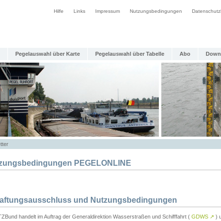
Hilfe
Links
Impressum
Nutzungsbedingungen
Datenschutz
Pegelauswahl über Karte
Pegelauswahl über Tabelle
Abo
Down
tter
zungsbedingungen PEGELONLINE
Haftungsausschluss und Nutzungsbedingungen
TZBund handelt im Auftrag der Generaldirektion Wasserstraßen und Schifffahrt (
GDWS
↗
) u