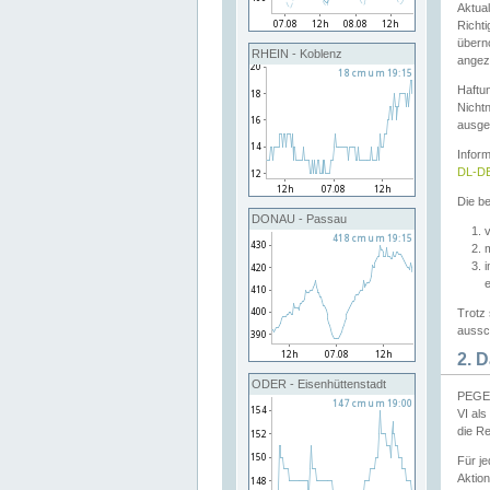
Aktual
Richti
übern
RHEIN - Koblenz
angeze
Haftu
Nichtn
ausge
Infor
DL-DE
Die be
DONAU - Passau
v
Trotz 
aussch
2. 
ODER - Eisenhüttenstadt
PEGEL
VI al
die R
Für j
Aktion