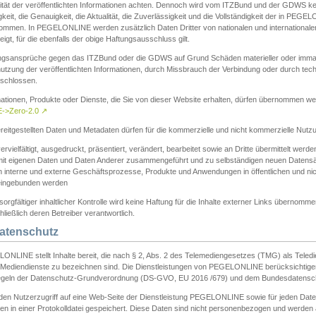
ität der veröffentlichten Informationen achten. Dennoch wird vom ITZBund und der GDWS kein
gkeit, die Genauigkeit, die Aktualität, die Zuverlässigkeit und die Vollständigkeit der in PEG
ommen. In PEGELONLINE werden zusätzlich Daten Dritter von nationalen und internationale
igt, für die ebenfalls der obige Haftungsausschluss gilt.
ngsansprüche gegen das ITZBund oder die GDWS auf Grund Schäden materieller oder immater
utzung der veröffentlichten Informationen, durch Missbrauch der Verbindung oder durch tec
schlossen.
mationen, Produkte oder Dienste, die Sie von dieser Website erhalten, dürfen übernommen we
->Zero-2.0
↗
reitgestellten Daten und Metadaten dürfen für die kommerzielle und nicht kommerzielle Nut
ervielfältigt, ausgedruckt, präsentiert, verändert, bearbeitet sowie an Dritte übermittelt werde
mit eigenen Daten und Daten Anderer zusammengeführt und zu selbständigen neuen Datens
in interne und externe Geschäftsprozesse, Produkte und Anwendungen in öffentlichen und nic
eingebunden werden
sorgfältiger inhaltlicher Kontrolle wird keine Haftung für die Inhalte externer Links übernomme
ließlich deren Betreiber verantwortlich.
Datenschutz
ONLINE stellt Inhalte bereit, die nach § 2, Abs. 2 des Telemediengesetzes (TMG) als Teled
s Mediendienste zu bezeichnen sind. Die Dienstleistungen von PEGELONLINE berücksichtigen
egeln der Datenschutz-Grundverordnung (DS-GVO, EU 2016 /679) und dem Bundesdatensc
eden Nutzerzugriff auf eine Web-Seite der Dienstleistung PEGELONLINE sowie für jeden Dat
en in einer Protokolldatei gespeichert. Diese Daten sind nicht personenbezogen und werden a