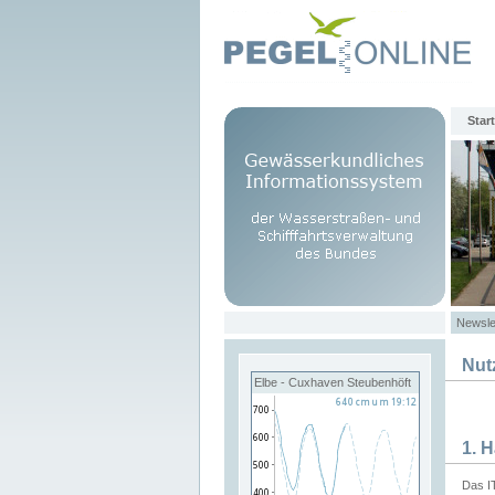
Start
Newsle
Nut
Elbe - Cuxhaven Steubenhöft
1. 
Das I